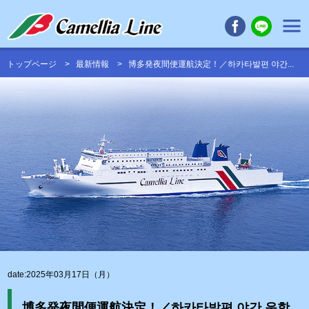
トップページ
最新情報
博多発夜間便運航決定！／하카타발편 야간...
date:2025年03月17日（月）
博多発夜間便運航決定！／하카타발편 야간 운항