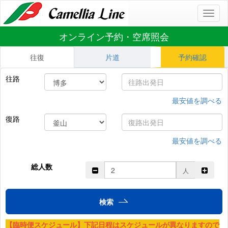
Toggl
naviga
オンライン予約・空席照会
往復
片道
予約確認
往路
最安値を調べる
復路
最安値を調べる
総人数
人
検索
【臨時便スケジュール】下記日程はスケジュールが異なりますので