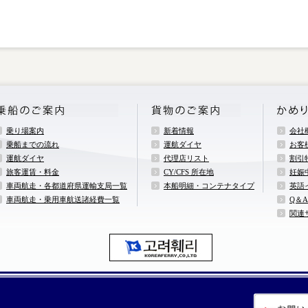
乗り場案内
新着情報
会社
乗船までの流れ
運航ダイヤ
お客
運航ダイヤ
代理店リスト
割引
旅客運賃・料金
CY/CFS 所在地
妊娠
車両航走・各都道府県運輸支局一覧
本船明細・コンテナタイプ
英語
車両航走・乗用車航送諸経費一覧
Q＆A
関連