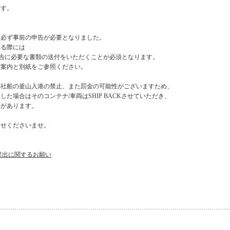
ます。
に必ず事前の申告が必要となりました。
れる際には
に申告に必要な書類の送付をいただくことが必須となります。
ご案内と別紙をご参照ください。
弊社船の釜山入港の禁止、また罰金の可能性がございますため、
た場合はそのコンテナ/車両はSHIP BACKさせていただき、
性があります。
合せくださいませ。
。
類提出に関するお願い