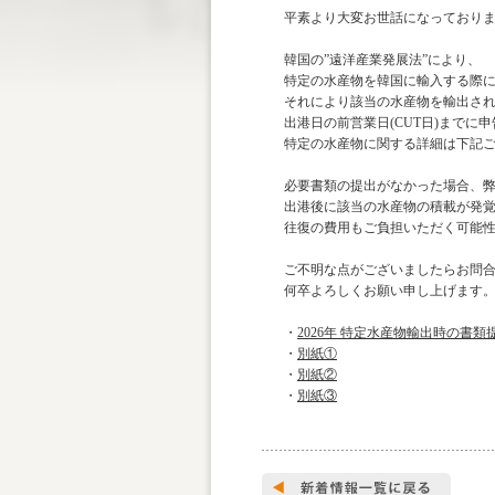
平素より大変お世話になっており
韓国の”遠洋産業発展法”により、
特定の水産物を韓国に輸入する際
それにより該当の水産物を輸出さ
出港日の前営業日(CUT日)まで
特定の水産物に関する詳細は下記
必要書類の提出がなかった場合、
出港後に該当の水産物の積載が発覚し
往復の費用もご負担いただく可能
ご不明な点がございましたらお問
何卒よろしくお願い申し上げます
・
2026年 特定水産物輸出時の書
・
別紙①
・
別紙②
・
別紙③