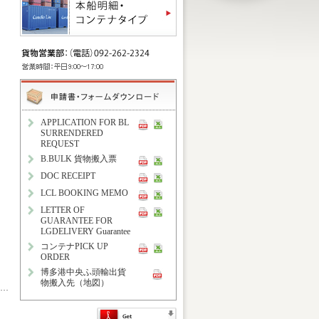
APPLICATION FOR BL
SURRENDERED
REQUEST
B.BULK 貨物搬入票
DOC RECEIPT
LCL BOOKING MEMO
LETTER OF
GUARANTEE FOR
LGDELIVERY Guarantee
コンテナPICK UP
ORDER
博多港中央ふ頭輸出貨
物搬入先（地図）