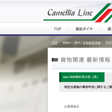
TOP
>
貨物のご案内│
貨物最新情報
>
特定
date:2026年05月11日（月）
特定水産物の事前申告に関するご
お客様各位