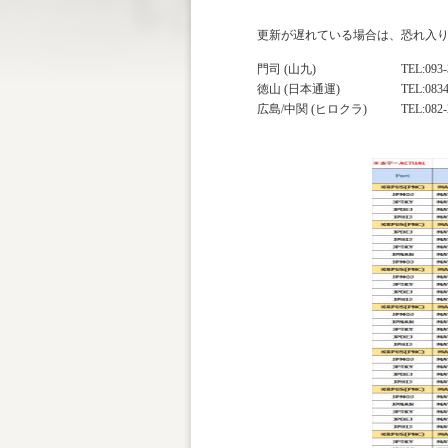
更新が遅れている場合は、恐れ入
門司 (山九)
TEL:093-
徳山 (日本通運)
TEL:0834
広島/中関 (ヒロクラ)
TEL:082-