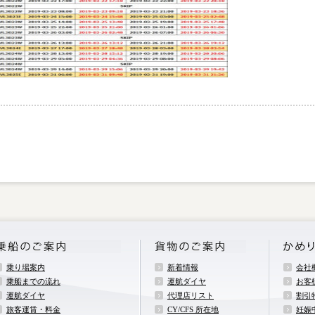
乗り場案内
新着情報
会社
乗船までの流れ
運航ダイヤ
お客
運航ダイヤ
代理店リスト
割引
旅客運賃・料金
CY/CFS 所在地
妊娠