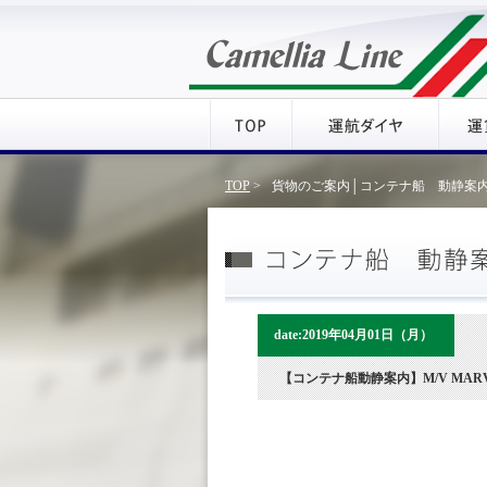
TOP
>
貨物のご案内│コンテナ船 動静案内
date:2019年04月01日（月）
【コンテナ船動静案内】M/V MARVE