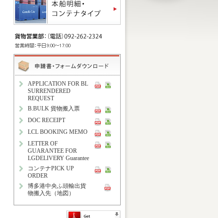
APPLICATION FOR BL
SURRENDERED
REQUEST
B.BULK 貨物搬入票
DOC RECEIPT
LCL BOOKING MEMO
LETTER OF
GUARANTEE FOR
LGDELIVERY Guarantee
コンテナPICK UP
ORDER
博多港中央ふ頭輸出貨
物搬入先（地図）