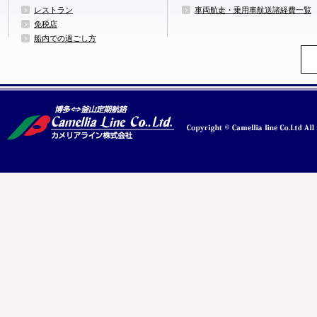
レストラン
車両航走・乗用車航送諸経費一覧
免税店
船内での過ごし方