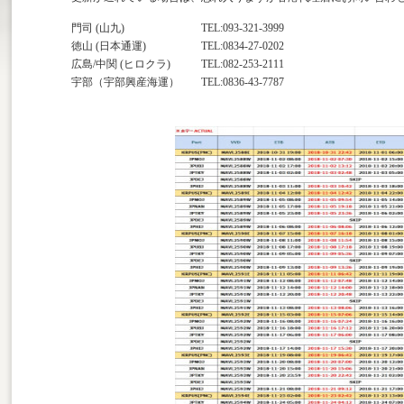
門司 (山九)
TEL:093-321-3999
徳山 (日本通運)
TEL:0834-27-0202
広島/中関 (ヒロクラ)
TEL:082-253-2111
宇部（宇部興産海運）
TEL:0836-43-7787