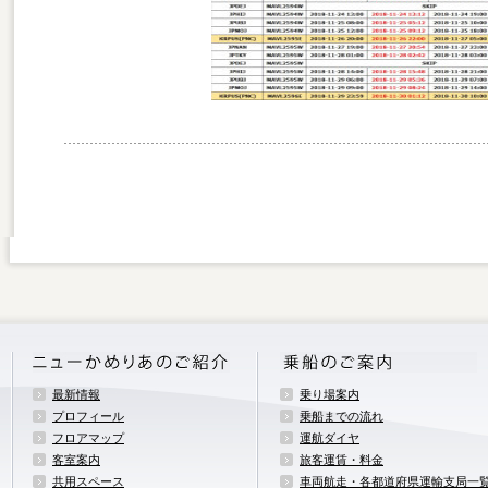
最新情報
乗り場案内
プロフィール
乗船までの流れ
フロアマップ
運航ダイヤ
客室案内
旅客運賃・料金
共用スペース
車両航走・各都道府県運輸支局一