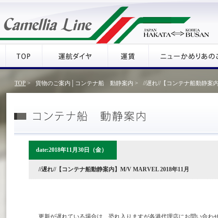
TOP
>
貨物のご案内│コンテナ船 動静案内 >
//遅れ//【コンテナ船動静案内】M
date:2018年11月30日（金）
//遅れ//【コンテナ船動静案内】M/V MARVEL 2018年11月
更新が遅れている場合は、恐れ入りますが各港代理店にお問い合わ