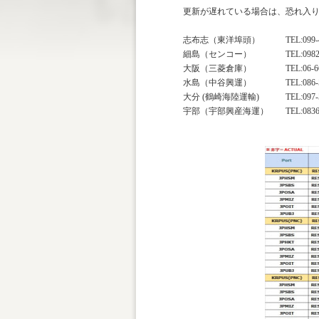
更新が遅れている場合は、恐れ入
志布志（東洋埠頭）
TEL:099-
細島（センコー）
TEL:0982
大阪（三菱倉庫）
TEL:06-6
水島（中谷興運）
TEL:086-
大分 (鶴崎海陸運輸)
TEL:097-
宇部（宇部興産海運）
TEL:0836