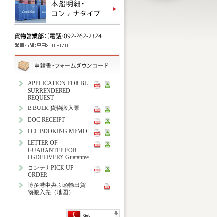
APPLICATION FOR BL
SURRENDERED
REQUEST
B.BULK 貨物搬入票
DOC RECEIPT
LCL BOOKING MEMO
LETTER OF
GUARANTEE FOR
LGDELIVERY Guarantee
コンテナPICK UP
ORDER
博多港中央ふ頭輸出貨
物搬入先（地図）