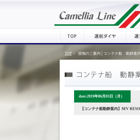
TOP
>
貨物のご案内│コンテナ船 動静案内
date:2019年06月03日（月）
【コンテナ船動静案内】M/V RESOLU