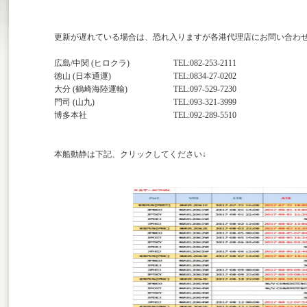
更新が遅れている場合は、恐れ入りますが各港代理店にお問い合わ
広島/中関 (ヒロクラ)
TEL:082-253-2111
徳山 (日本通運)
TEL:0834-27-0202
大分 (鶴崎海陸運輸)
TEL:097-529-7230
門司 (山九)
TEL:093-321-3999
博多本社
TEL:092-289-5510
本船動静は下記、クリックしてください↓