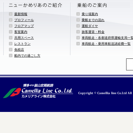
最新情報
乗り場案内
プロフィール
乗船までの流れ
フロアマップ
運航ダイヤ
客室案内
旅客運賃・料金
共用スペース
車両航走・各都道府県運輸支局一
レストラン
車両航走・乗用車航送諸経費一覧
免税店
船内での過ごし方