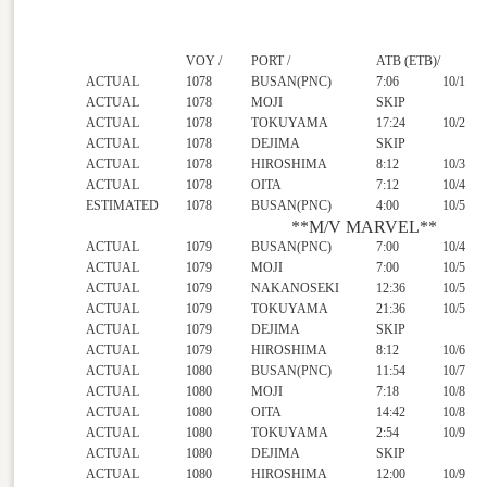
VOY /
PORT /
ATB (ETB)/
ACTUAL
1078
BUSAN(PNC)
7:06
10/1
ACTUAL
1078
MOJI
SKIP
ACTUAL
1078
TOKUYAMA
17:24
10/2
ACTUAL
1078
DEJIMA
SKIP
ACTUAL
1078
HIROSHIMA
8:12
10/3
ACTUAL
1078
OITA
7:12
10/4
ESTIMATED
1078
BUSAN(PNC)
4:00
10/5
**M/V MARVEL**
ACTUAL
1079
BUSAN(PNC)
7:00
10/4
ACTUAL
1079
MOJI
7:00
10/5
ACTUAL
1079
NAKANOSEKI
12:36
10/5
ACTUAL
1079
TOKUYAMA
21:36
10/5
ACTUAL
1079
DEJIMA
SKIP
ACTUAL
1079
HIROSHIMA
8:12
10/6
ACTUAL
1080
BUSAN(PNC)
11:54
10/7
ACTUAL
1080
MOJI
7:18
10/8
ACTUAL
1080
OITA
14:42
10/8
ACTUAL
1080
TOKUYAMA
2:54
10/9
ACTUAL
1080
DEJIMA
SKIP
ACTUAL
1080
HIROSHIMA
12:00
10/9