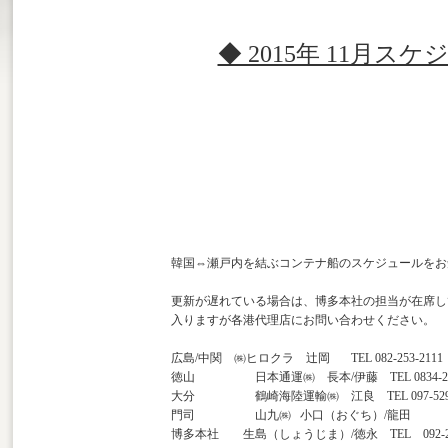
◆ 2015年 11月ス
韓国⇔瀬戸内を結ぶコンテナ船のスケジュールをお
更新が遅れている場合は、博多本社の担当が在席し
入りますが各港代理店にお問い合わせください。
広島
/
中関
㈱ヒロクラ 辻岡
TEL 082-253-2111
徳山 日本通運㈱ 長本
/
伊藤
TEL 0834-2
大分 鶴崎海陸運輸㈱ 江良
TEL 097-52
門司 山九㈱
小口（おぐち）
/
龍田
博多本社 生島（しょうじま）
/
徳永
TEL
092-