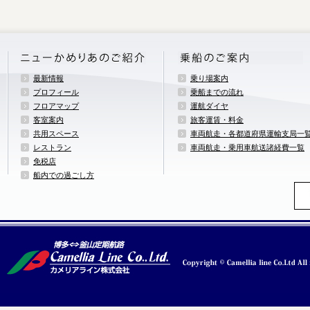
最新情報
乗り場案内
プロフィール
乗船までの流れ
フロアマップ
運航ダイヤ
客室案内
旅客運賃・料金
共用スペース
車両航走・各都道府県運輸支局一
レストラン
車両航走・乗用車航送諸経費一覧
免税店
船内での過ごし方