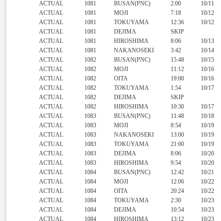
ACTUAL
1081
BUSAN(PNC)
2:00
10/11
ACTUAL
1081
MOJI
7:18
10/12
ACTUAL
1081
TOKUYAMA
12:36
10/12
ACTUAL
1081
DEJIMA
SKIP
ACTUAL
1081
HIROSHIMA
8:06
10/13
ACTUAL
1081
NAKANOSEKI
3:42
10/14
ACTUAL
1082
BUSAN(PNC)
15:48
10/15
ACTUAL
1082
MOJI
11:12
10/16
ACTUAL
1082
OITA
19:00
10/16
ACTUAL
1082
TOKUYAMA
1:54
10/17
ACTUAL
1082
DEJIMA
SKIP
ACTUAL
1082
HIROSHIMA
10:30
10/17
ACTUAL
1083
BUSAN(PNC)
11:48
10/18
ACTUAL
1083
MOJI
8:54
10/19
ACTUAL
1083
NAKANOSEKI
13:00
10/19
ACTUAL
1083
TOKUYAMA
21:00
10/19
ACTUAL
1083
DEJIMA
8:06
10/20
ACTUAL
1083
HIROSHIMA
9:54
10/20
ACTUAL
1084
BUSAN(PNC)
12:42
10/21
ACTUAL
1084
MOJI
12:06
10/22
ACTUAL
1084
OITA
20:24
10/22
ACTUAL
1084
TOKUYAMA
2:30
10/23
ACTUAL
1084
DEJIMA
10:54
10/23
ACTUAL
1084
HIROSHIMA
13:12
10/23