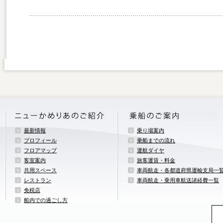
最新情報
乗り場案内
プロフィール
乗船までの流れ
フロアマップ
運航ダイヤ
客室案内
旅客運賃・料金
共用スペース
車両航走・各都道府県運輸支局一
レストラン
車両航走・乗用車航送諸経費一覧
免税店
船内での過ごし方