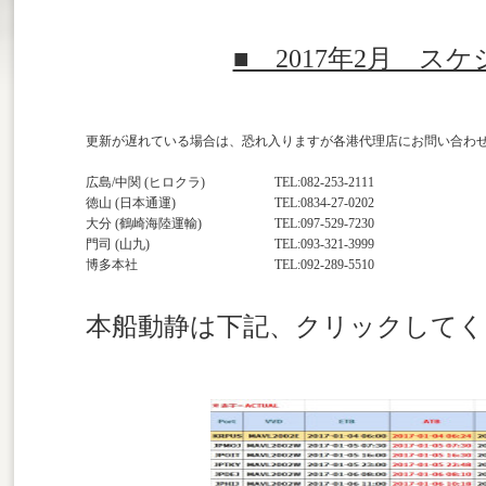
■ 2017年2月 ス
更新が遅れている場合は、恐れ入りますが各港代理店にお問い合わ
広島
/
中関
(
ヒロクラ
)
TEL:082-253-2111
徳山
(
日本通運
)
TEL:0834-27-0202
大分
(
鶴崎海陸運輸
)
TEL:097-529-7230
門司
(
山九
)
TEL:093-321-3999
博多本社
TEL:092-289-5510
本船動静は下記、クリックしてく