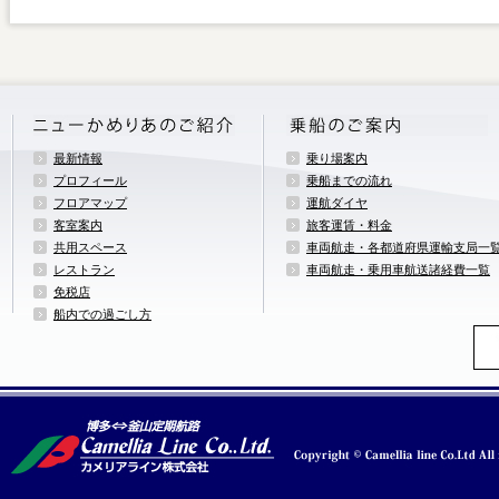
最新情報
乗り場案内
プロフィール
乗船までの流れ
フロアマップ
運航ダイヤ
客室案内
旅客運賃・料金
共用スペース
車両航走・各都道府県運輸支局一
レストラン
車両航走・乗用車航送諸経費一覧
免税店
船内での過ごし方